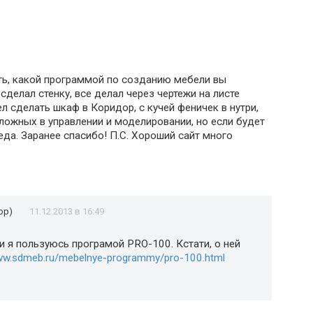
ть, какой программой по созданию мебели вы
сделал стенку, все делал через чертежи на листе
ел сделать шкаф в Коридор, с кучей феничек в нутри,
сложных в управлении и моделировании, но если будет
да. Заранее спасибо! П.С. Хороший сайт много
ор)
11.12.2013 в 16:49
 я пользуюсь програмой PRO-100. Кстати, о ней
www.sdmeb.ru/mebelnye-programmy/pro-100.html