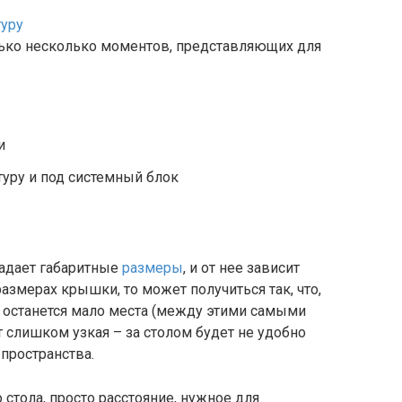
лько несколько моментов, представляющих для
и
уру и под системный блок
задает габаритные
размеры
, и от нее зависит
азмерах крышки, то может получиться так, что,
ю останется мало места (между этими самыми
т слишком узкая – за столом будет не удобно
 пространства.
 стола, просто расстояние, нужное для