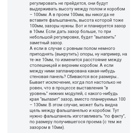
регулировать не прейдется, они будут
выдерживать высоту между полом и коробом
– 100мм. А в проем 100мм, вы никогда не
вставите фальшпанель, высота которой тоже
100мм, зазоры нужны. Вот и планируется зазор
в 10мм. Если дать зазор больше, то при
небольшой регулировке, будет “вылазить”
заметный зазор.
А если в случае с ровным полом немного
приподнять (выкрутить) опоры, ну например, на
те-же 10мм, то изменится расстояние между
столешницей и верхним коробом. А если
между ними запланирована какая-нибудь
стеновая панель? Сбиваются все размеры…
Бывает исключение, когда пол настолько не
ровен, что в процессе выставления “в
уровень” нижних модулей, с какого-нибудь
края “вылазит” зазор, вместо планируемых 100
– 130мм. В этом случае, может быть видна
щель между фальшпанелью и коробом. Тут
нужно фальшпанель изготавливать “по факту”,
по размеру получившегося проема (с тем же
зазором в 10мм).