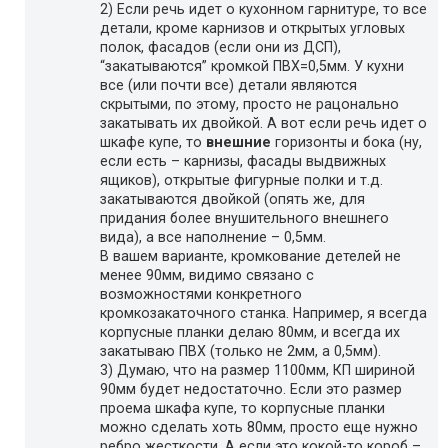
2) Если речь идет о кухонном гарнитуре, то все
детали, кроме карнизов и открытых угловых
полок, фасадов (если они из ДСП),
“закатываются” кромкой ПВХ=0,5мм. У кухни
все (или почти все) детали являются
скрытыми, по этому, просто не рацонально
закатывать их двойкой. А вот если речь идет о
шкафе купе, то
внешние
горизонты и бока (ну,
если есть – карнизы, фасады выдвижных
ящиков), открытые фигурные полки и т.д.
закатываются двойкой (опять же, для
придания более внушительного внешнего
вида), а все наполнение – 0,5мм.
В вашем варианте, кромкование детелей не
менее 90мм, видимо связано с
возможностями конкретного
кромкозакаточного станка. Например, я всегда
корпусные планки делаю 80мм, и всегда их
закатываю ПВХ (только не 2мм, а 0,5мм).
3) Думаю, что на размер 1100мм, КП шириной
90мм будет недостаточно. Если это размер
проема шкафа купе, то корпусные планки
можно сделать хоть 80мм, просто еще нужно
ребро жесткости. А если это кокой-то короб –