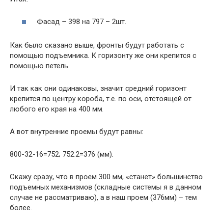
Фасад – 398 на 797 – 2шт.
Как было сказано выше, фронты будут работать с
помощью подъемника. К горизонту же они крепится с
помощью петель.
И так как они одинаковы, значит средний горизонт
крепится по центру короба, т.е. по оси, отстоящей от
любого его края на 400 мм.
А вот внутренние проемы будут равны:
800-32-16=752; 752:2=376 (мм).
Скажу сразу, что в проем 300 мм, «станет» большинство
подъемных механизмов (складные системы я в данном
случае не рассматриваю), а в наш проем (376мм) – тем
более.