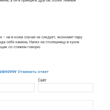
мень, а он в принципе другой, более темный
 – ни в коем случае не следует, экономит пару
нда себе камень Hanex на столешницу в кухне.
ьщик со стажем говорю.
vanovvv
Отменить ответ
Сайт