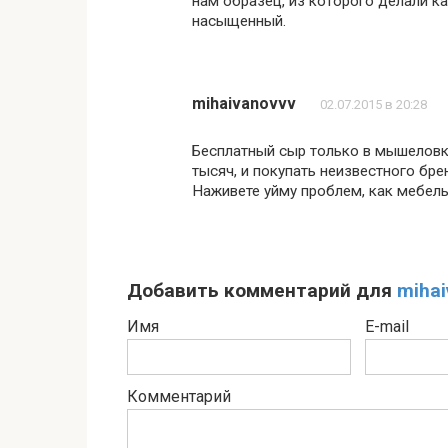
нам образец, из которого делали ка
насыщенный.
mihaivanovvv
02.07.2015 в 20:28
Бесплатный сыр только в мышеловке
тысяч, и покупать неизвестного бре
Наживете уйму проблем, как мебел
Добавить комментарий для
mihai
Имя
E-mail
Комментарий