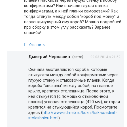
планки? Насквозь через глухую стенку к коробу
конфирматами? Или вначале глухая стенка
конфирматами, а к ней планки саморезами? Как
тогда стянуть между собой “короб под мойку” и
перпендикулярный ему короб? Можно подробней
про сборку в этом углу рассказать? Заранее
спасибо!
Ответить
Дмитрий Черпашин
(автор)
09.03.2014 в 21:52
Сначала выставляются короба, которые
стыкуются между собой конфирматами через
глухую стенку и стыковочные планки. Когда
короба “связаны” между собой, на главное
крыло, крепится столешница. После этого, к
ней стыкуется (с помощью стыковочной
планки) угловая столешница (420 мм), которая
крепится на стыкующийся короб. Посмотрите
здесь (
http://www.sdmeb.ru/kuxni/kak-soedinit-
stoleshnicu.html
).