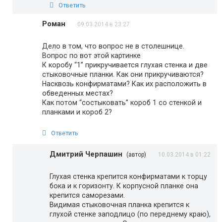
Ответить
Роман
09.03.2014 в 23:27
Дело в том, что вопрос не в столешнице.
Вопрос по вот этой картинке
К коробу “1” прикручивается глухая стенка и две
стыковочные планки. Как они прикручиваются?
Насквозь конфирматами? Как их расположить в
обведенных местах?
Как потом “состыковать” короб 1 со стенкой и
планками и короб 2?
Ответить
Дмитрий Черпашин
(автор)
10.03.2014 в 01:22
Глухая стенка крепится конфирматами к торцу
бока и к горизонту. К корпусной планке она
крепится саморезами.
Видимая стыковочная планка крепится к
глухой стенке заподлицо (по переднему краю),