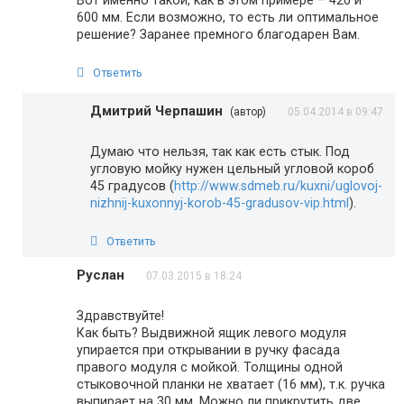
Вот именно такой, как в этом примере – 420 и
600 мм. Если возможно, то есть ли оптимальное
решение? Заранее премного благодарен Вам.
Ответить
Дмитрий Черпашин
(автор)
05.04.2014 в 09:47
Думаю что нельзя, так как есть стык. Под
угловую мойку нужен цельный угловой короб
45 градусов (
http://www.sdmeb.ru/kuxni/uglovoj-
nizhnij-kuxonnyj-korob-45-gradusov-vip.html
).
Ответить
Руслан
07.03.2015 в 18:24
Здравствуйте!
Как быть? Выдвижной ящик левого модуля
упирается при открывании в ручку фасада
правого модуля с мойкой. Толщины одной
стыковочной планки не хватает (16 мм), т.к. ручка
выпирает на 30 мм. Можно ли прикрутить две