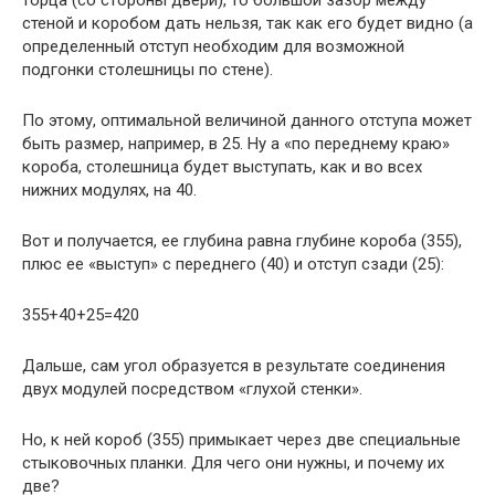
торца (со стороны двери), то большой зазор между
стеной и коробом дать нельзя, так как его будет видно (а
определенный отступ необходим для возможной
подгонки столешницы по стене).
По этому, оптимальной величиной данного отступа может
быть размер, например, в 25. Ну а «по переднему краю»
короба, столешница будет выступать, как и во всех
нижних модулях, на 40.
Вот и получается, ее глубина равна глубине короба (355),
плюс ее «выступ» с переднего (40) и отступ сзади (25):
355+40+25=420
Дальше, сам угол образуется в результате соединения
двух модулей посредством «глухой стенки».
Но, к ней короб (355) примыкает через две специальные
стыковочных планки. Для чего они нужны, и почему их
две?