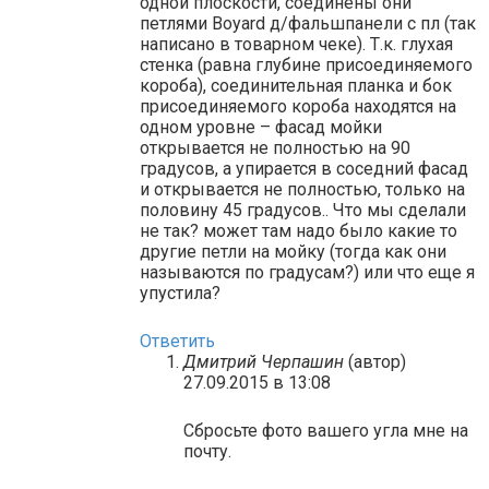
одной плоскости, соединены они
петлями Boyard д/фальшпанели с пл (так
написано в товарном чеке). Т.к. глухая
стенка (равна глубине присоединяемого
короба), соединительная планка и бок
присоединяемого короба находятся на
одном уровне – фасад мойки
открывается не полностью на 90
градусов, а упирается в соседний фасад
и открывается не полностью, только на
половину 45 градусов.. Что мы сделали
не так? может там надо было какие то
другие петли на мойку (тогда как они
называются по градусам?) или что еще я
упустила?
Ответить
Дмитрий Черпашин
(автор)
27.09.2015 в 13:08
Сбросьте фото вашего угла мне на
почту.