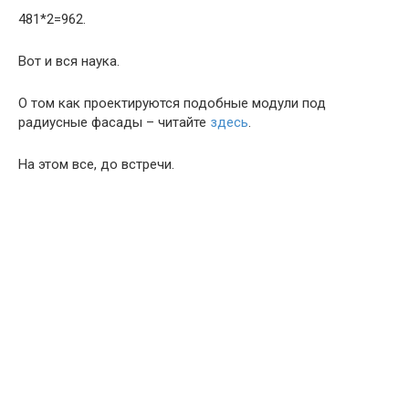
481*2=962.
Вот и вся наука.
О том как проектируются подобные модули под
радиусные фасады – читайте
здесь
.
На этом все, до встречи.