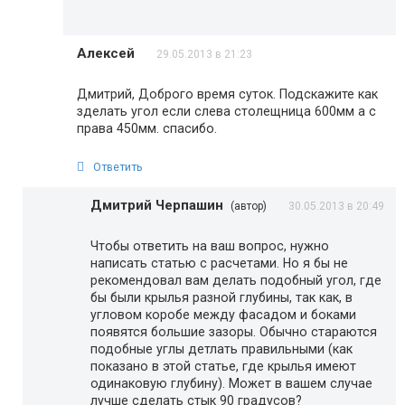
Алексей
29.05.2013 в 21:23
Дмитрий, Доброго время суток. Подскажите как
зделать угол если слева столещница 600мм а с
права 450мм. спасибо.
Ответить
Дмитрий Черпашин
(автор)
30.05.2013 в 20:49
Чтобы ответить на ваш вопрос, нужно
написать статью с расчетами. Но я бы не
рекомендовал вам делать подобный угол, где
бы были крылья разной глубины, так как, в
угловом коробе между фасадом и боками
появятся большие зазоры. Обычно стараются
подобные углы детлать правильными (как
показано в этой статье, где крылья имеют
одинаковую глубину). Может в вашем случае
лучше сделать стык 90 градусов?