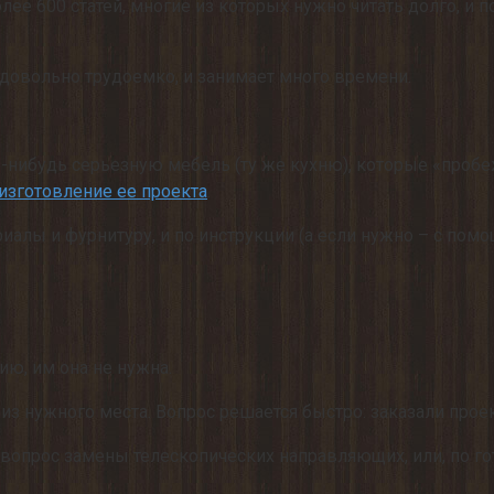
лее 600 статей, многие из которых нужно читать долго, и п
 довольно трудоемко, и занимает много времени.
-нибудь серьезную мебель (ту же кухню), которые «пробежа
 изготовление ее проекта
.
иалы и фурнитуру, и по инструкции (а если нужно – с помо
ию, им она не нужна.
 из нужного места. Вопрос решается быстро: заказали проект
 вопрос замены телескопических направляющих, или, по го