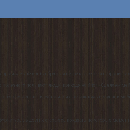
о провести диалог (с обратной связью с вашей стороны, ко
то полезного получают люди, приходя на блог «Сделаем ме
рые мне известны, касательно изготовления корпусной меб
фурнитуры, в других стараюсь показать некоторые моменты