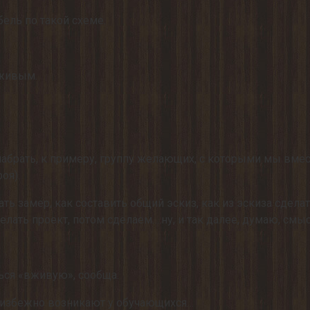
ель по такой схеме.
 живым.
абрать, к примеру, группу желающих, с которыми мы вмест
оя).
ь замер, как составить общий эскиз, как из эскиза сделат
лать проект, потом сделаем….ну, и так далее, думаю, смыс
ться «вживую», сообща.
неизбежно возникают у обучающихся…