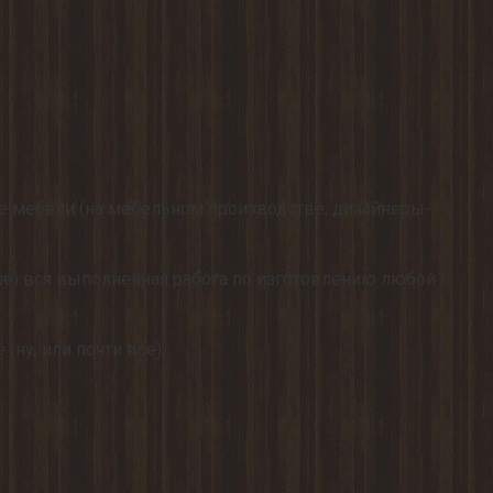
ие мебели (на мебельном производстве, дизайнеры-
льше) вся выполненная работа по изготовлению любой
(ну, или почти все).