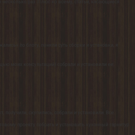
о несколько раз. Плюс ко всему, статьи, касающиеся
лись» по блогу, поняли суть сборки и установки, я
щью моих консультаций) собрали и установили ее.
, получили, скупились, собрали и установили. Все.
товому проекту собрать и установить кухонный гарнитур