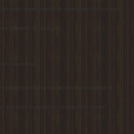
)? Тем, кому нужно подробное освещение любого, даже
ие алфавиту: от «а» до «я».
наю, несколько.
огда еще сам был на стадии обучения, и работал в
л этот курс, и сам сделал по нему себе кухню!