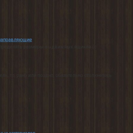
 направляющие
я определять размеры выдвижных ящиков (с
ль, то, рано или поздно, обязательно столкнетесь