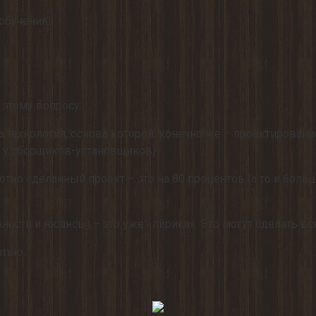
 обучения.
этому вопросу.
 технология, основа которой, конечно же – проектирован
м у сборщиков-установщиков).
мотно сделанный проект – это на 80 процентов (а то и бо
ности и нюансы) – это уже «лирика». Это могут сделать все 
атью.