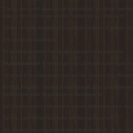
С теми, кто хочет вникнуть в технологию, кто хочет науч
самого простого момента (не говорю уже о сложных)?
Одним словом, людям, которые хотят научиться делать мебе
Этот вопрос решаемый.
На данный момент, я вижу два варианта его решения.
Первый вариант
: В сети существуют обучающие видео ку
Но лично я просматривал один из них – видео курс Андр
(Кстати, Андрей – пионер в мебельном деле, для обучения
мебельном цехе сборщиком-установщиком…)
В его курсе много полезной и нужной информации, и, что 
Так что, курс полностью рабочий, можно покупать.
Это вполне структурированная информация, от «а» до «я».