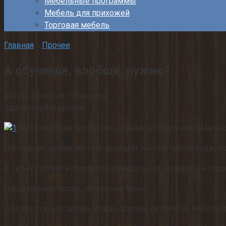
Мебельные программы
Мебель для прихожей
Торговая мебель
Главная
»
Прочее
А обучение, вообще, нужно?
Автор:
Дмитрий Черпашин
Здравствуйте друзья.
Сегодня я хочу поговорить с вами об обучении. Именн
Последнее время, ко мне приходят мысли такого рода: ч
В своих статьях я стараюсь освещать все моменты, кото
Пишу разные посты, на разные темы.
В одних статьях делаю общие обзоры различной мебели, 