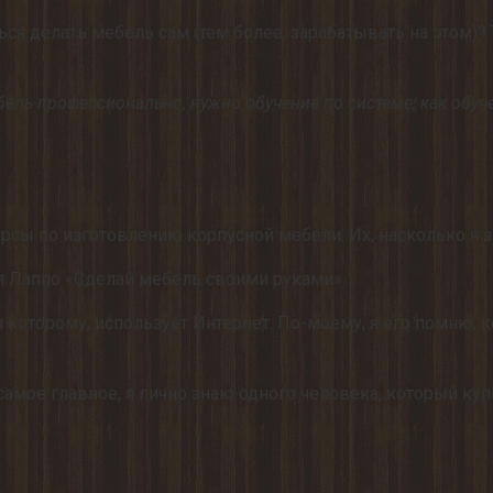
иться делать мебель сам (тем более, зарабатывать на этом
ль профессионально, нужно обучение по системе, как обучен
рсы по изготовлению корпусной мебели. Их, насколько я з
ея Лаппо «Сделай мебель своими руками».
 которому, использует Интернет. По-моему, я его помню, к
самое главное, я лично знаю одного человека, который купи