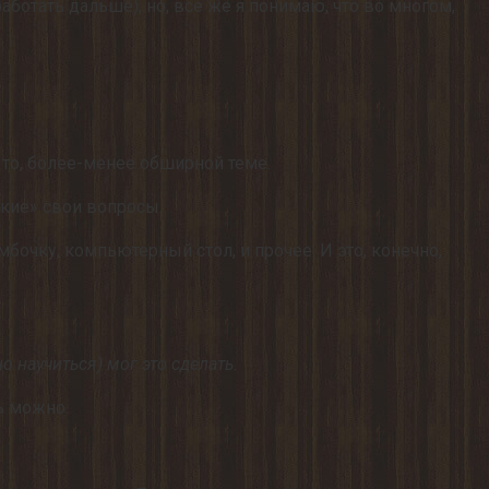
аботать дальше), но, все же я понимаю, что во многом,
й то, более-менее обширной теме.
ские» свои вопросы.
бочку, компьютерный стол, и прочее. И это, конечно,
 научиться) мог это сделать.
ь можно.