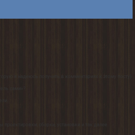
торую я надеюсь получить в комментариях к этому посту).
бель сами»?
ели.
 проектировки, сборки, установки и так далее.