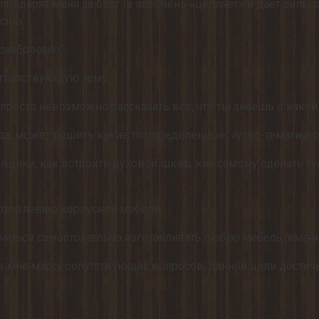
годарят меня за блог (а это очень «цепляет» и дает силы р
ссию.
разбросано.
ответствующую тему.
х, просто невозможно рассказать все, что ты знаешь о како
юда, может решить какие то определенные, «узко-тематиче
щики, как встроить духовой шкаф, как самому сделать тум
зготовлению корпусной мебели.
учиться самостоятельно изготавливать любую мебель (именно
дав мне массу сопутствующих вопросов, данной цели достич