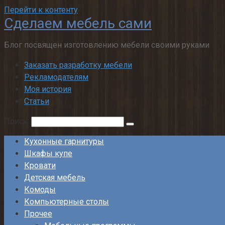
Перейти к контенту
Сделаем мебель сами
Блог посвящен изготовлению мебели своими руками
Заказать разработку мебели
Рекламодателям
Моя история
Статьи
Поиск:
Кухонные гарнитуры
Шкафы купе
Кровати
Детская мебель
Комоды
Компьютерные столы
Прочее