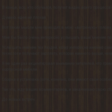
В конце, все, кто обучался, получат видео всего процесса
Думаю, идея не плохая.
Вот такие мысли мне приходят в мою «ветреную» голову.
Мне бы было очень интересно услышать ваше мнение по 
Услышать мнение тех людей, кому интересна именно сама
технологи получают зарплату, которая намного выше, че
Я не один раз акцентировал внимание читателей, что гра
корпусной мебели.
Сборка и установка (хотя, конечно, они имеют свои особен
Так что, жду ваших комментариев, и заканчиваю свою ст
До новых встреч.