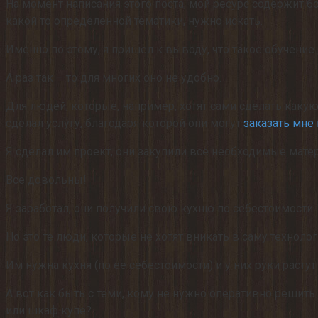
На момент написания этого поста, мой ресурс содержит бо
какой то определенной тематики, нужно искать.
Именно по этому, я пришел к выводу, что такое обучение
А раз так – то для многих оно не удобно.
Для людей, которые, например, хотят сами сделать какую
сделал услугу, благодаря которой они могут
заказать мне
Я сделал им проект, они закупили все необходимые матер
Все довольны!
Я заработал, они получили свою кухню по себестоимости.
Но это те люди, которые не хотят вникать в саму технолог
Им нужна кухня (по ее себестоимости) и у них руки растут
А вот как быть с теми, кому не нужно оперативно решить
или шкаф купе?