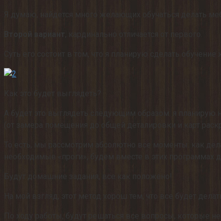
Я думаю, найдется много желающих обучаться делать меб
Второй вариант
, кардинально отличается от первого.
Суть его состоит в том, что я планирую сделать обучение
Как это будет выглядеть?
А будет это выглядеть следующим образом: я планирую н
(от замера помещения до общей деталировки и карт раскр
То есть, мы рассмотрим абсолютно все моменты: как делат
необходимые «проги», будем вместе в этих программах де
Будут домашние задания, все как положено!
На мой взгляд, этот метод хорош тем, что все будет дела
По ходу работы, будут решаться все вопросы, которые 