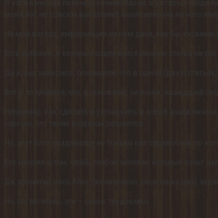
И хотя я иногда получаю комментарии, в которых люди бла
мой блог не совсем выполняет возложенную на него ми
На мой взгляд, информация на нем дана, как бы кусками, 
Есть рубрики, в которых содержатся разные статьи на со
Да и, вы, наверное, понимаете, что в одной (двух) статья
Вот и получается, что, в основном, человек, зашедший с
Например, как сделать и установить в короб выдвижные я
хорошо, что такие вопросы решаются…
Но, этот блог создавался не только как справочник по и
Его миссия в том, чтобы любой человек, который хочет на
Да, прочитав весь блог (желательно, несколько раз), за
Но, согласитесь, это – очень трудоемко.