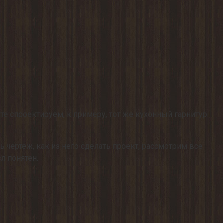
е спроектируем, к примеру, тот же кухонный гарнитур
ь чертеж, как из него сделать проект, рассмотрим все
л понятен.