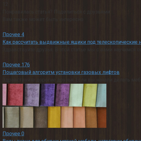
12
Понравилась статья? Поделиться с друзьями:
Вам также может быть интересно
Прочее
4
Как рассчитать выдвижные ящики под телескопические
Здравствуйте друзья. В этой статье мы с вами научимс
Прочее
176
Пошаговый алгоритм установки газовых лифтов
Здравствуйте дорогие друзья. Если вы начали делать мебе
Прочее
0