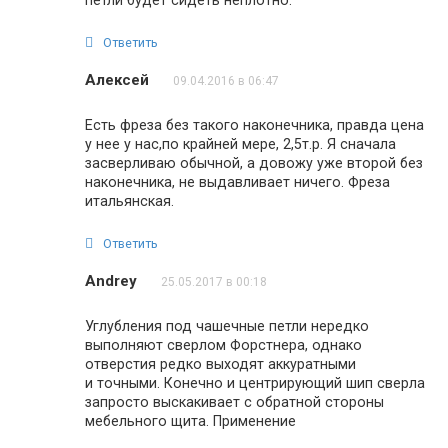
петли будет сидеть неплотно.
Ответить
Алексей
09.04.2016 в 06:47
Есть фреза без такого наконечника, правда цена
у нее у нас,по крайней мере, 2,5т.р. Я сначала
засверливаю обычной, а довожу уже второй без
наконечника, не выдавливает ничего. Фреза
итальянская.
Ответить
Andrey
25.05.2017 в 00:18
Углубления под чашечные петли нередко
выполняют сверлом Форстнера, однако
отверстия редко выходят аккуратными
и точными. Конечно и центрирующий шип сверла
запросто выскакивает с обратной стороны
мебельного щита. Применение