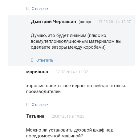
Ответить
Дмитрий Черпашин
(автор)
17.03.2014 в 12:07
Думаю, это будет лишним (плюс ко
всему,теплоизоляционным материалом вы
сделаете зазоры между коробами)
Ответить
марианна
02.07.2014 в 11:37
хорошие советы. всё верно. но сейчас столько
производителей…
Ответить
Татьяна
28.07.2016 в 19:20
Можно ли установить духовой шкаф над
посудомоечной машиной?