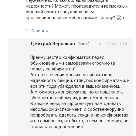
Неужели настолько большая разница в
надежности? Может, производители кремежных
изделий просто запудрили всем
профессиональным мебельщикам голову?
Ответить
Дмитрий Черпашин
(автор)
14.11.2014 в 18:41
Преимущество конфирматов перед
обыкновенными саморезами огромно (в
пользу конфирматов).
Автор в течении многих лет испытывал
надежность секций, стянутых конфирматами, и
все эти года убеждался в вышесказанном.
А стоимость конфирматов, по отношению к
абсолютно любому изделию – копеечная.
В заключении, автор советует вам сделать
небольшой эксперимент, и собственноручно
попробовать сделать секцию на конфирматах
и на саморезах, чтобы то, о чем он говорит, не
ставилось под сомнение.