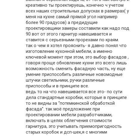
креативно ты проектируешь, конечно ч учетом
всех наших строительных допусках в размерах( у
меня на кухне самый прямой угол например
более 90 градусов) а предидущие
проектировщики замеры составили как надо под
90 вот от этого гарнитур навешивается и
ставится с серьезными прорехами по краям.
так о чем я хотел прояснить- я давно понял что
изготовление кухонной мебели, а именно
ключевой момент при этом, это выбор фасадов ,
говоря проще обновление кухни это всего лишь
возможность сменить фасадную часть, ну еще
умение приспособить различные новомодные
штучки светильники, ручки различные
приспособы и в принципе все.
ведь то на что навешивается все это- по сути
дела стандартные коробки, которые в принципе
то не видны за “потемкинской обработкой
фасада”. так моё предложение при
проектировании мебели разработчиками,
включать в целях облегчения стоимости
гарнитура, это учитывать приемопригодность
старых коробок и дсп-шек,я с многими