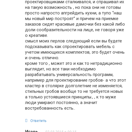
проектировщиками сталкивался, и спрашивал их
на такую возможность , но пока они не готовы
просто напросто апгрейдить кухни, а тупо “наш
мы новый мир построят” и причем на приемке
заказов сидят красивые дамочки без какой либо
доли сообразительности на лице, не говоря уже
о креативе.
смысл моих перлов следующий если вы будете
подсказывать как спроектировать мебель с
учетом имеющихся комплектов, это будет очень
и очень отлично.
кроме того , может это и как то нетрадиционно
выглядит, но все таки необходимо
разрабатывать универсальность программ,
например для проектирование гробов- а что этот
кластер в столярке долголетние не изменяется,
стильных гробов вообще то не требуется новых
а только устоявшиеся принципы., , к то муже
люди умирают постоянно, а значит
востребованность есть..
Ответить
Игорь