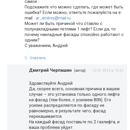
самое…
Подскажите что можно сделать, где может быть
ошибка? Если можно, ответьте пожалуйста на e-
mail :
ar_andrey@mail.ru
Может ли быть причиной что ставлю с
полунакладными петлями 1 лифт? Если да, то
почему накладные фасады спокойно работают с
одним?
С уважением, Андрей
Ответить
Дмитрий Черпашин
(автор)
12.01.2015 в 13:22
Здравствуйте Андрей
Да, скорее всего, основная причина в вашем
случае – это установка только одного лифта
на фасад (тем более, с усилием 80N). Его
усилие распределяется по фасаду не
равномерно, в результате чего, фасад
перекашивается.
На каждый фасад поставьте по 2 газлифта, и
ваша проблема уйдет.