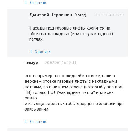
Ответить
Дмитрий Черпашин
(автор)
20.02.2014 в 09:28
Фасады под газовые лифты крепятся на
обычных накладных (или полунакладных)
петлях.
Ответить
тимур
20.02.2014 в 12:44
вот например на последней картинке, если в
верхнем отсеке газовые лифты с накладными
петлями, то в нижнем отсеке (который у вас под
ТВ) только ПОЛУнакладные петли? или все-
равно.
и как еще сделать чтобы дверцы не хлопали при
закрывании
Ответить