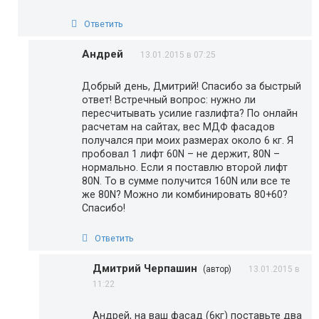
Ответить
Андрей
13.01.2015 в 07:25
Добрый день, Дмитрий! Спасибо за быстрый
ответ! Встречный вопрос: нужно ли
пересчитывать усилие газлифта? По онлайн
расчетам на сайтах, вес МДФ фасадов
получался при моих размерах около 6 кг. Я
пробовал 1 лифт 60N – не держит, 80N –
нормально. Если я поставлю второй лифт
80N. То в сумме получится 160N или все те
же 80N? Можно ли комбинировать 80+60?
Спасибо!
Ответить
Дмитрий Черпашин
(автор)
13.01.2015 в
11:22
Андрей, на ваш фасад (6кг) поставьте два