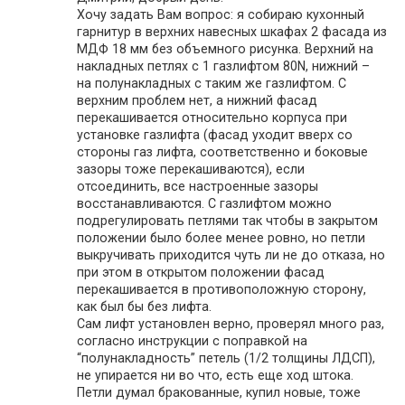
Хочу задать Вам вопрос: я собираю кухонный
гарнитур в верхних навесных шкафах 2 фасада из
МДФ 18 мм без объемного рисунка. Верхний на
накладных петлях с 1 газлифтом 80N, нижний –
на полунакладных с таким же газлифтом. С
верхним проблем нет, а нижний фасад
перекашивается относительно корпуса при
установке газлифта (фасад уходит вверх со
стороны газ лифта, соответственно и боковые
зазоры тоже перекашиваются), если
отсоединить, все настроенные зазоры
восстанавливаются. С газлифтом можно
подрегулировать петлями так чтобы в закрытом
положении было более менее ровно, но петли
выкручивать приходится чуть ли не до отказа, но
при этом в открытом положении фасад
перекашивается в противоположную сторону,
как был бы без лифта.
Сам лифт установлен верно, проверял много раз,
согласно инструкции с поправкой на
“полунакладность” петель (1/2 толщины ЛДСП),
не упирается ни во что, есть еще ход штока.
Петли думал бракованные, купил новые, тоже