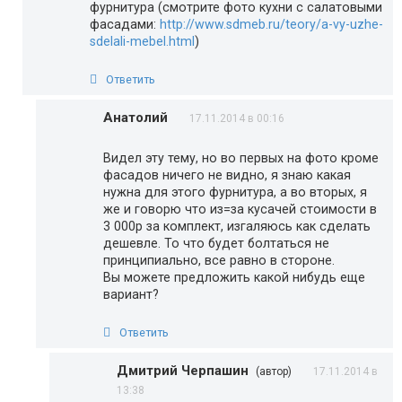
фурнитура (смотрите фото кухни с салатовыми
фасадами:
http://www.sdmeb.ru/teory/a-vy-uzhe-
sdelali-mebel.html
)
Ответить
Анатолий
17.11.2014 в 00:16
Видел эту тему, но во первых на фото кроме
фасадов ничего не видно, я знаю какая
нужна для этого фурнитура, а во вторых, я
же и говорю что из=за кусачей стоимости в
3 000р за комплект, изгаляюсь как сделать
дешевле. То что будет болтаться не
принципиально, все равно в стороне.
Вы можете предложить какой нибудь еще
вариант?
Ответить
Дмитрий Черпашин
(автор)
17.11.2014 в
13:38