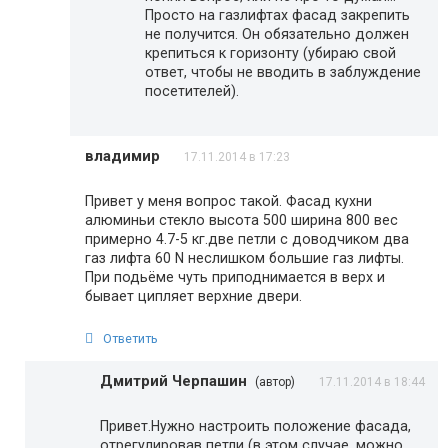
Просто на газлифтах фасад закрепить
не получится. Он обязательно должен
крепиться к горизонту (убираю свой
ответ, чтобы не вводить в заблуждение
посетителей).
владимир
17.11.2014 в 17:23
Привет у меня вопрос такой. Фасад кухни
алюминьи стекло высота 500 ширина 800 вес
примерно 4.7-5 кг.две петли с доводчиком два
газ лифта 60 N неслишком большие газ лифты.
При подьёме чуть приподнимается в верх и
бывает ципляет верхние двери.
Ответить
Дмитрий Черпашин
(автор)
17.11.2014 в 18:44
Привет.Нужно настроить положение фасада,
отрегулировав петли (в этом случае, можно