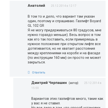
Анатолий
25.12.2014 в 12:17
В том то и дело, что вариант там указан
один, поэтому и спрашиваю. Газлифт Boyard
GL 102 GR
Я не могу придерживаться 80 градусов, мне
нужно гораздо меньше). Весь вопрос в том
как его так поставить, если примеряешь в
нужное положение при открытом лифте все
дотягивается, но не хватает расстояния
между креплениями на коробе и на фасаде
(по инструкции 160 мм) он просто не может
закрыться.
Ответить
Дмитрий Черпашин
(автор)
25.12.2014 в
15:00
Вариантов этих газлифтов много, такие как
у вас я не ставил.
Но все дело в том, что способ установки