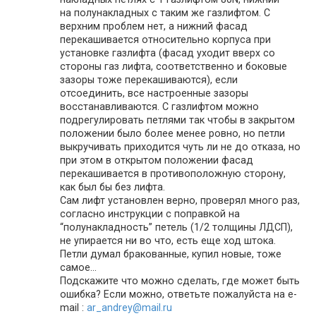
на полунакладных с таким же газлифтом. С
верхним проблем нет, а нижний фасад
перекашивается относительно корпуса при
установке газлифта (фасад уходит вверх со
стороны газ лифта, соответственно и боковые
зазоры тоже перекашиваются), если
отсоединить, все настроенные зазоры
восстанавливаются. С газлифтом можно
подрегулировать петлями так чтобы в закрытом
положении было более менее ровно, но петли
выкручивать приходится чуть ли не до отказа, но
при этом в открытом положении фасад
перекашивается в противоположную сторону,
как был бы без лифта.
Сам лифт установлен верно, проверял много раз,
согласно инструкции с поправкой на
“полунакладность” петель (1/2 толщины ЛДСП),
не упирается ни во что, есть еще ход штока.
Петли думал бракованные, купил новые, тоже
самое…
Подскажите что можно сделать, где может быть
ошибка? Если можно, ответьте пожалуйста на e-
mail :
ar_andrey@mail.ru