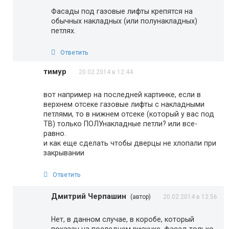
Фасады под газовые лифты крепятся на
обычных накладных (или полунакладных)
петлях.
Ответить
тимур
20.02.2014 в 12:44
вот например на последней картинке, если в
верхнем отсеке газовые лифты с накладными
петлями, то в нижнем отсеке (который у вас под
ТВ) только ПОЛУнакладные петли? или все-
равно.
и как еще сделать чтобы дверцы не хлопали при
закрывании
Ответить
Дмитрий Черпашин
(автор)
20.02.2014 в 12:56
Нет, в данном случае, в коробе, который
показан на последнем рисунке, фасад только