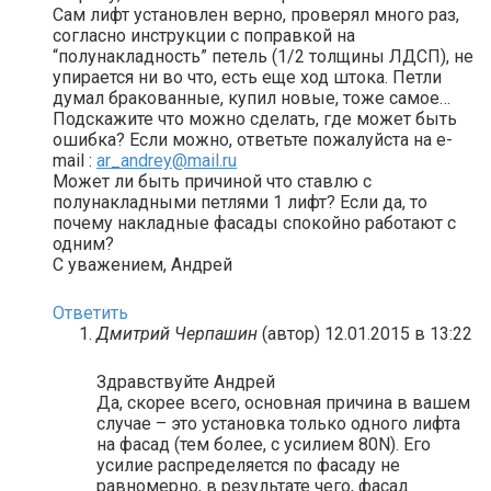
Сам лифт установлен верно, проверял много раз,
согласно инструкции с поправкой на
“полунакладность” петель (1/2 толщины ЛДСП), не
упирается ни во что, есть еще ход штока. Петли
думал бракованные, купил новые, тоже самое…
Подскажите что можно сделать, где может быть
ошибка? Если можно, ответьте пожалуйста на e-
mail :
ar_andrey@mail.ru
Может ли быть причиной что ставлю с
полунакладными петлями 1 лифт? Если да, то
почему накладные фасады спокойно работают с
одним?
С уважением, Андрей
Ответить
Дмитрий Черпашин
(автор)
12.01.2015 в 13:22
Здравствуйте Андрей
Да, скорее всего, основная причина в вашем
случае – это установка только одного лифта
на фасад (тем более, с усилием 80N). Его
усилие распределяется по фасаду не
равномерно, в результате чего, фасад