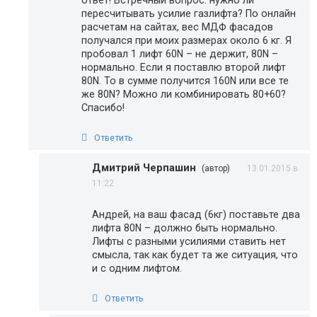
ответ! Встречный вопрос: нужно ли
пересчитывать усилие газлифта? По онлайн
расчетам на сайтах, вес МДФ фасадов
получался при моих размерах около 6 кг. Я
пробовал 1 лифт 60N – не держит, 80N –
нормально. Если я поставлю второй лифт
80N. То в сумме получится 160N или все те
же 80N? Можно ли комбинировать 80+60?
Спасибо!
Ответить
Дмитрий Черпашин
(автор)
13.01.2015 в
11:22
Андрей, на ваш фасад (6кг) поставьте два
лифта 80N – должно быть нормально.
Лифты с разными усилиями ставить нет
смысла, так как будет та же ситуация, что
и с одним лифтом.
Ответить