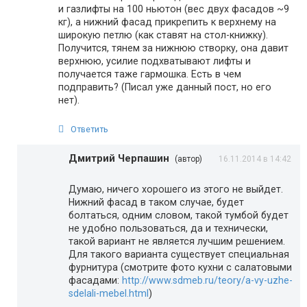
и газлифты на 100 ньютон (вес двух фасадов ~9
кг), а нижний фасад прикрепить к верхнему на
широкую петлю (как ставят на стол-книжку).
Получится, тянем за нижнюю створку, она давит
верхнюю, усилие подхватывают лифты и
получается таже гармошка. Есть в чем
подправить? (Писал уже данный пост, но его
нет).
Ответить
Дмитрий Черпашин
(автор)
16.11.2014 в 14:42
Думаю, ничего хорошего из этого не выйдет.
Нижний фасад в таком случае, будет
болтаться, одним словом, такой тумбой будет
не удобно пользоваться, да и технически,
такой вариант не является лучшим решением.
Для такого варианта существует специальная
фурнитура (смотрите фото кухни с салатовыми
фасадами:
http://www.sdmeb.ru/teory/a-vy-uzhe-
sdelali-mebel.html
)