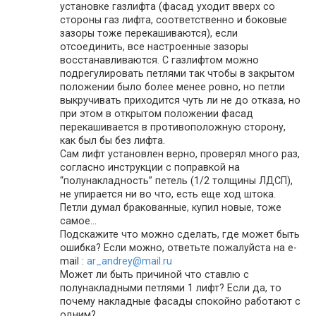
установке газлифта (фасад уходит вверх со
стороны газ лифта, соответственно и боковые
зазоры тоже перекашиваются), если
отсоединить, все настроенные зазоры
восстанавливаются. С газлифтом можно
подрегулировать петлями так чтобы в закрытом
положении было более менее ровно, но петли
выкручивать приходится чуть ли не до отказа, но
при этом в открытом положении фасад
перекашивается в противоположную сторону,
как был бы без лифта.
Сам лифт установлен верно, проверял много раз,
согласно инструкции с поправкой на
“полунакладность” петель (1/2 толщины ЛДСП),
не упирается ни во что, есть еще ход штока.
Петли думал бракованные, купил новые, тоже
самое…
Подскажите что можно сделать, где может быть
ошибка? Если можно, ответьте пожалуйста на e-
mail :
ar_andrey@mail.ru
Может ли быть причиной что ставлю с
полунакладными петлями 1 лифт? Если да, то
почему накладные фасады спокойно работают с
одним?