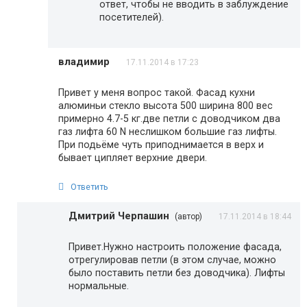
ответ, чтобы не вводить в заблуждение
посетителей).
владимир
17.11.2014 в 17:23
Привет у меня вопрос такой. Фасад кухни
алюминьи стекло высота 500 ширина 800 вес
примерно 4.7-5 кг.две петли с доводчиком два
газ лифта 60 N неслишком большие газ лифты.
При подьёме чуть приподнимается в верх и
бывает ципляет верхние двери.
Ответить
Дмитрий Черпашин
(автор)
17.11.2014 в 18:44
Привет.Нужно настроить положение фасада,
отрегулировав петли (в этом случае, можно
было поставить петли без доводчика). Лифты
нормальные.