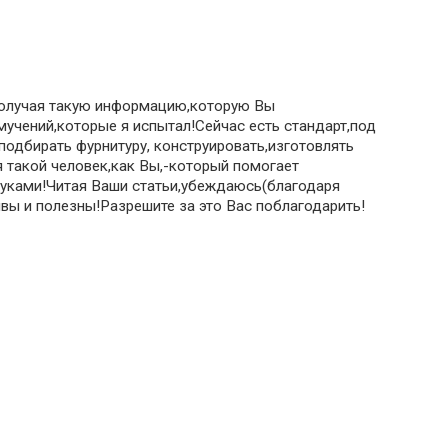
,получая такую информацию,которую Вы
мучений,которые я испытал!Сейчас есть стандарт,под
одбирать фурнитуру, конструировать,изготовлять
 такой человек,как Вы,-который помогает
уками!Читая Ваши статьи,убеждаюсь(благодаря
ивы и полезны!Разрешите за это Вас поблагодарить!