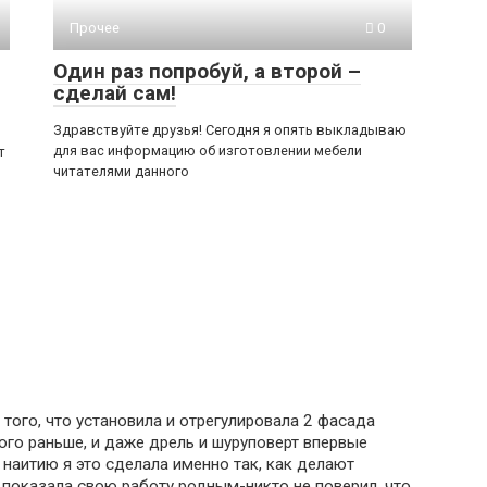
Прочее
0
Один раз попробуй, а второй –
сделай сам!
Здравствуйте друзья! Сегодня я опять выкладываю
для вас информацию об изготовлении мебели
т
читателями данного
того, что установила и отрегулировала 2 фасада
ого раньше, и даже дрель и шуруповерт впервые
 наитию я это сделала именно так, как делают
показала свою работу родным-никто не поверил, что