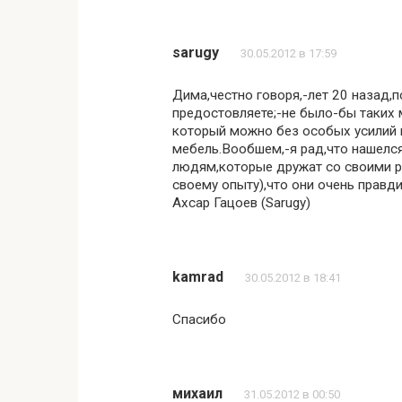
sarugy
30.05.2012 в 17:59
Дима,честно говоря,-лет 20 назад
предостовляете;-не было-бы таких 
который можно без особых усилий п
мебель.Вообшем,-я рад,что нашелся
людям,которые дружат со своими р
своему опыту),что они очень правд
Ахсар Гацоев (Sarugy)
kamrad
30.05.2012 в 18:41
Спасибо
михаил
31.05.2012 в 00:50