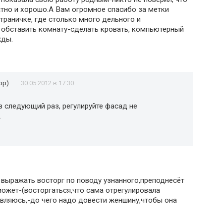
атно и хорошо.А Вам огромное спасибо за метки
траничке, где столько много дельного и
обставить комнату-сделать кровать, компьютерный
жды.
ор)
30.05.2012 в 17:30
в следующий раз, регулируйте фасад не
.
 выражать восторг по поводу узнанного,преподнесёт
может-(восторгаться,что сама отрегулировала
вляюсь,-до чего надо довести женшину,чтобы она