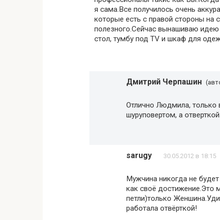
я сама.Все получилось очень аккур
которые есть с правой стороны на с
полезного.Сейчас вынашиваю идею 
стол, тумбу под ТV и шкаф для оде
Дмитрий Черпашин
(авт
Отлично Людмила, только 
шуруповертом, а отверткой
sarugy
30.05.2012 в 18:15
Мужчина никогда не будет
как своё достижение.Это 
петли)только Женшина.Уди
работала отвёрткой!