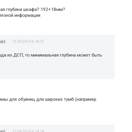
ная глубина шкафа? 192+18мм?
олезной информации
ор)
13.09.2014 в 18:13
да из ДСП, то минимальная глубина может быть
змы для обувниц для широких тумб (например
ор)
22.09.2014 в 18:18