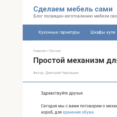
Перейти
Сделаем мебель сами
к
контенту
Блог посвящен изготовлению мебели св
Кухонные гарнитуры
Шкафы купе
Главная
»
Прочее
Простой механизм дл
Автор:
Дмитрий Черпашин
Здравствуйте друзья.
Сегодня мы с вами поговорим о меха
короб, для
хранения обуви
.