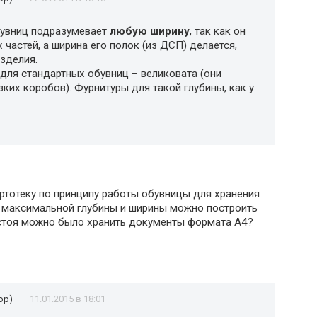
увниц подразумевает
любую ширину
, так как он
 частей, а ширина его полок (из ДСП) делается,
зделия.
 для стандартных обувниц – великовата (они
ких коробов). Фурнитуры для такой глубины, как у
ртотеку по принципу работы обувницы для хранения
й максимальной глубины и ширины можно построить
е стоя можно было хранить документы формата А4?
ор)
11.01.2015 в 18:01