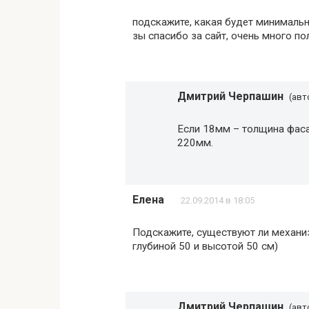
подскажите, какая будет минималь
зы спасибо за сайт, очень много п
Дмитрий Черпашин
(авт
Если 18мм – толщина фаса
220мм.
Елена
22.09.2014 в 18:05
Подскажите, существуют ли механи
глубиной 50 и высотой 50 см)
Дмитрий Черпашин
(авт