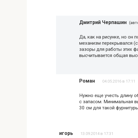
Дмитрий Черпашин
(авт
Да, как на рисунке, но он 
механизм перекрывался (с
зазоры для работы этих ф
высчитывается общая выс
Роман
04.05.2016 в 17:11
Нужно еще учесть длину об
с запасом. Минимальная в
30 см для такой фурнитуры
игорь
13.09.2014 в 17:31