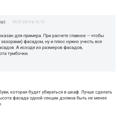
ор)
05.07.2014 в 12:15
показан для примера. При расчете главное – чтобы
 зазорами) фасадом, ну и плюс нужно учесть все
асадов. А исходя из размеров фасадов,
ота тумбочки.
уви, которая будет убираться в шкаф. Лучше сделать
ысота фасада одной секции должна быть не менее
.