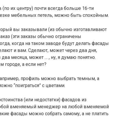
 (по их центру) почти всегда больше 16-ти
врезке мебельных петель, можно быть спокойным.
оторый вы заказывали (из обычно изготавливают
заказ (эти заказы обычно ограничены
гда, когда на таком заводе будут делать фасады
делают и вам. Сделают, может через два дня,
два месяца, может … , ну, я думаю понятно.
м городе, а если нет?
 например, профиль можно выбрать темным, а
можно “поиграться” с цветами.
остоинства (или недостатки) фасадов из
любой вменяемый менеджер на любой вменяемой
такие фасады можно собрать самому, а не платить