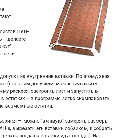
же
тают.
 листов ПАН-
ь – делаете
ежут”
, если
опуска на внутренние вставки. По этому, зная
иле), по этим допускам, можно высчитать
мму раскроя, раскроить лист и запустить в
в остатках – в программе легко скомпоновать
ие возможные остатки.
повозится – можно “вживую” замерять размеры
ПАН-а, вырезать эти вставки лобзиком, и собрать
 делать, когда на вставки идут отходы). На