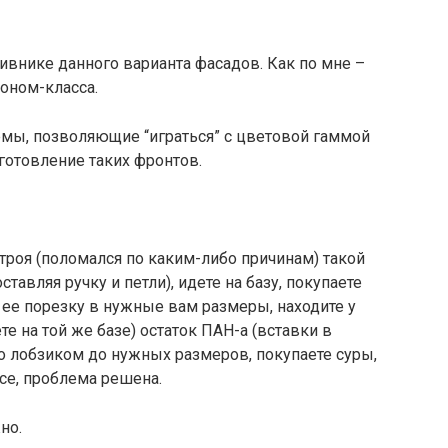
отивнике данного варианта фасадов. Как по мне –
коном-класса.
емы, позволяющие “играться” с цветовой гаммой
готовление таких фронтов.
троя (поломался по каким-либо причинам) такой
тавляя ручку и петли), идете на базу, покупаете
е ее порезку в нужные вам размеры, находите у
 на той же базе) остаток ПАН-а (вставки в
го лобзиком до нужных размеров, покупаете суры,
все, проблема решена.
но.