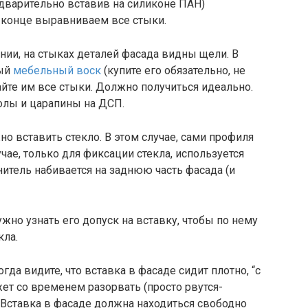
едварительно вставив на силиконе ПАН)
в конце выравниваем все стыки.
нии, на стыках деталей фасада видны щели. В
ный
мебельный воск
(купите его обязательно, не
айте им все стыки. Должно получиться идеально.
олы и царапины на ДСП.
но вставить стекло. В этом случае, сами профиля
учае, только для фиксации стекла, используется
нитель набивается на заднюю часть фасада (и
ужно узнать его допуск на вставку, чтобы по нему
кла.
гда видите, что вставка в фасаде сидит плотно, “с
жет со временем разорвать (просто рвутся-
. Вставка в фасаде должна находиться свободно