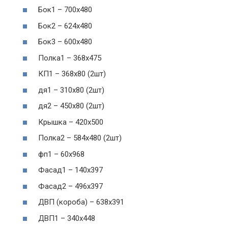
Бок1 – 700х480
Бок2 – 624х480
Бок3 – 600х480
Полка1 – 368х475
КП1 – 368х80 (2шт)
дя1 – 310х80 (2шт)
дя2 – 450х80 (2шт)
Крышка – 420х500
Полка2 – 584х480 (2шт)
фп1 – 60х968
Фасад1 – 140х397
Фасад2 – 496х397
ДВП (короба) – 638х391
ДВП1 – 340х448