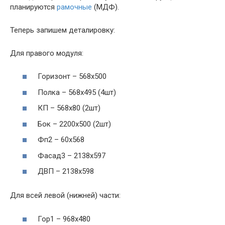
планируются
рамочные
(МДФ).
Теперь запишем деталировку:
Для правого модуля:
Горизонт – 568х500
Полка – 568х495 (4шт)
КП – 568х80 (2шт)
Бок – 2200х500 (2шт)
Фп2 – 60х568
Фасад3 – 2138х597
ДВП – 2138х598
Для всей левой (нижней) части:
Гор1 – 968х480