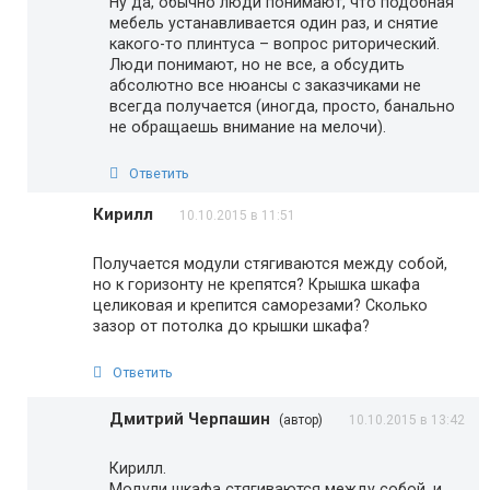
Ну да, обычно люди понимают, что подобная
мебель устанавливается один раз, и снятие
какого-то плинтуса – вопрос риторический.
Люди понимают, но не все, а обсудить
абсолютно все нюансы с заказчиками не
всегда получается (иногда, просто, банально
не обращаешь внимание на мелочи).
Ответить
Кирилл
10.10.2015 в 11:51
Получается модули стягиваются между собой,
но к горизонту не крепятся? Крышка шкафа
целиковая и крепится саморезами? Сколько
зазор от потолка до крышки шкафа?
Ответить
Дмитрий Черпашин
(автор)
10.10.2015 в 13:42
Кирилл.
Модули шкафа стягиваются между собой, и