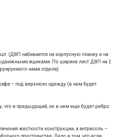
1 шт. (ДВП набивается на корпусную планку и на
ыдвижными ящиками. По ширине лист ДВП на 2
уируемого нами отдела).
кафа – под верхнюю одежду (в нем будет
у, что и предыдущий, но в нем еще будет ребро
ичения жесткости конструкции, а антресоль –
бодного пространства. Дело в том, что если