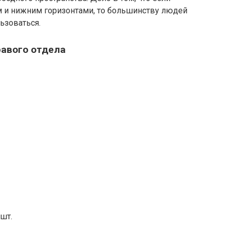
м и нижним горизонтами, то большинству людей
ьзоваться.
равого отдела
 шт.