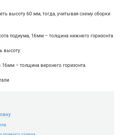
ть высоту 60 мм, тогда, учитывая схему сборки
сота подиума, 16мм – толщина нижнего горизонта.
ь высоту:
е 16мм – толщина верхнего горизонта.
али.
ровку
ела
у правого отдела