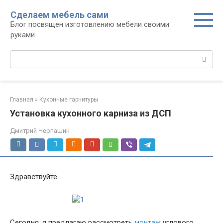
Перейти
Сделаем мебель сами
к
Блог посвящен изготовлению мебели своими
контенту
руками
Поиск:
Главная
»
Кухонные гарнитуры
Установка кухонного карниза из ДСП
Дмитрий Черпашин
Здравствуйте.
Сегодня, я предлагаю рассмотреть
монтаж
углового