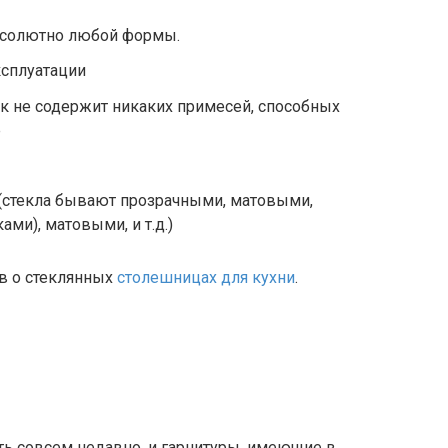
абсолютно любой формы.
ксплуатации
к не содержит никаких примесей, способных
е
(стекла бывают прозрачными, матовыми,
ми), матовыми, и т.д.)
ов о стеклянных
столешницах для кухни
.
ть совсем недавно, и гарнитуры, имеющие в