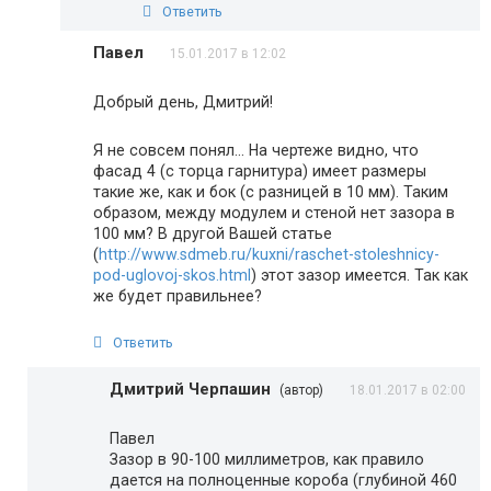
Ответить
Павел
15.01.2017 в 12:02
Добрый день, Дмитрий!
Я не совсем понял… На чертеже видно, что
фасад 4 (с торца гарнитура) имеет размеры
такие же, как и бок (с разницей в 10 мм). Таким
образом, между модулем и стеной нет зазора в
100 мм? В другой Вашей статье
(
http://www.sdmeb.ru/kuxni/raschet-stoleshnicy-
pod-uglovoj-skos.html
) этот зазор имеется. Так как
же будет правильнее?
Ответить
Дмитрий Черпашин
(автор)
18.01.2017 в 02:00
Павел
Зазор в 90-100 миллиметров, как правило
дается на полноценные короба (глубиной 460