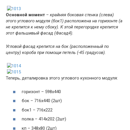
Основной момент
–
крайняя боковая стенка (слева)
этого углового модуля (бок1) расположена на горизонте (а
не крепится к нему сбоку). К этой перегородке крепится
этот фальшивый фасад (Фасад4).
Угловой фасад крепится на бок (расположенный по
центру) короба при помощи петель (-45 градусов).
Теперь, деталировка этого углового кухонного модуля:
горизонт – 598х440
бок – 716х440 (2шт)
бок1 – 716х222
полка – 414х202 (2шт)
кп – 348х80 (2шт)