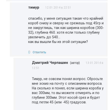
тимур
12.01.2014 в 22:51
спасибо, у меня ситуация такая что крайний
короб снизу и сверху не срежешь под 45гр и
не закруглишь, так как ширина коробов (300-
32), глубина 460. хотя если только глубину
увеличить до 540…
как вы вышли бы из этой ситуации?
Ответить
Дмитрий Черпашин
(автор)
13.01.2014 в
12:51
Тимур, не совсем понял вопрос. Сбросьте
мне эскиз на почту с описанием вопроса.
На сколько я понял, если ширина короба у
вас 300мм, то вы можете отмерять и по
глубине 300мм. Этот косой срез и будет
под петли 45 (или -45) градусов.