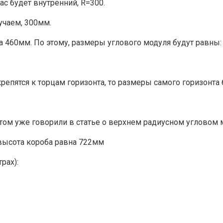
нас будет внутренний, R=300.
учаем, 300мм.
а 460мм. По этому, размеры углового модуля будут равны:
крепятся к торцам горизонта, то размеры самого горизонта
этом уже говорили в статье о верхнем радиусном угловом 
высота короба равна 722мм
рах):