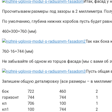
Итак, фасад у 
Просчитываем размеры под зазоры в 2 миллиметра. Пол
По умолчанию, глубина нижних коробов пусть будет равн
460+300=760 (мм).
Так как бока 
760-16=744 (мм)
Не забывайте об одном из торцов фасада (мы с вами об 
Пусть общая 
Запишем общую деталировку (все размеры – в миллимет
бок
722
460
2
горизонт
744
744
1
кп
706
100
1
кп1
100
744
2