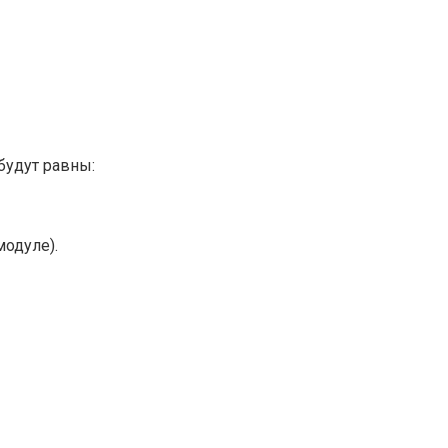
 будут равны:
модуле).