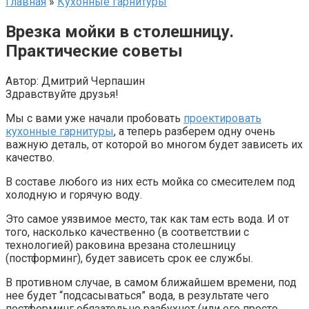
Главная
»
Кухонные гарнитуры
Врезка мойки в столешницу.
Практические советы
Автор:
Дмитрий Черпашин
Здравствуйте друзья!
Мы с вами уже начали пробовать
проектировать
кухонные гарнитуры
, а теперь разберем одну очень
важную деталь, от которой во многом будет зависеть их
качество.
В составе любого из них есть мойка со смесителем под
холодную и горячую воду.
Это самое уязвимое место, так как там есть вода. И от
того, насколько качественно (в соответствии с
технологией) раковина врезана столешницу
(постформинг), будет зависеть срок ее службы.
В противном случае, в самом ближайшем времени, под
нее будет “подсасываться” вода, в результате чего
постформинг обязательно разбухнет (или его просто