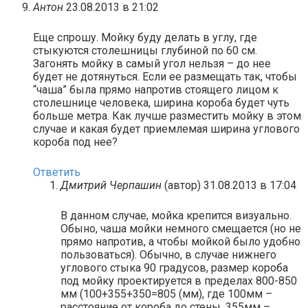
Антон
23.08.2013 в 21:02
Еще спрошу. Мойку буду делать в углу, где
стыкуются столешницы глубиной по 60 см.
Загонять мойку в самый угол нельзя – до нее
будет не дотянуться. Если ее размещать так, чтобы
“чаша” была прямо напротив стоящего лицом к
столешнице человека, ширина короба будет чуть
больше метра. Как лучше разместить мойку в этом
случае и какая будет приемлемая ширина углового
короба под нее?
Ответить
Дмитрий Черпашин
(автор)
31.08.2013 в 17:04
В данном случае, мойка крепится визуально.
Обыно, чаша мойки немного смещается (но не
прямо напротив, а чтобы мойкой было удобно
пользоваться). Обычно, в случае нижнего
углового стыка 90 градусов, размер короба
под мойку проектируется в пределах 800-850
мм (100+355+350=805 (мм), где 100мм –
расстояние от короба до стены, 355мм –