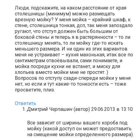
Люди, подскажите, на каком расстояние от края
столешницы (минимум) можно размещать
врезную мойку? У меня мойка – крайний шкаф, к
стене, столешница тонкая, дсп, так меня запоздало
ругают, что отступ должен быть большим от
боковой стены и теперь я в растерянности – то ли
столешницу менять, то ли мойку где-то искать
меньшего размера. И ни один из этих вариантов
меня не устраивает – кухня махонькая, итак все по
сантиметрам отвоёвывали, сами понимаете, и
мойка посреди кухни не встанет, и миску для
хлопьев вместо мойки мне не простят. )
Вопросов по отступу сзади-спереди мойки у меня
нет, но если и тут какие-то тонкости есть – тоже
просветите, плиз.
Ответить
Дмитрий Черпашин
(автор)
29.06.2013 в 13:10
Все зависит от ширины вашего короба под
мойку (какой доступ он может предоставить
на смещение мойки определенного размера).